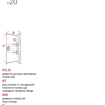
20
D
P.C.D
диаметр центров крепежных
отверстий
ET
расстояние от посадочной
плоскости колеса до
середины профиля обода
DIA
диаметр отверстия
под ступицу