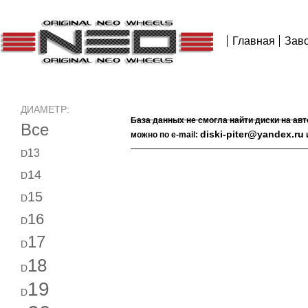
Главная
Зав
ДИАМЕТР:
База данных не смогла найти диски на ав
Все
diski-piter@yandex.ru
можно по e-mail:
13
D
14
D
15
D
16
D
17
D
18
D
19
D