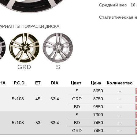
Средний вес 10.
Статистическая н
АРИАНТЫ ПОКРАСКИ ДИСКА
GRD
S
НА
P.C.D.
ET
DIA
Цвет
Цена
Количество
S
8650
-
5x108
45
63.4
GRD
8750
-
BD
9850
-
S
7300
-
5x108
53
63.4
BD
7450
-
GRD
7450
-