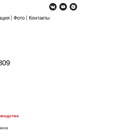
ация
Фото
Контакты
809
зводства
ймов