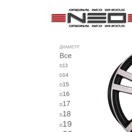
ДИАМЕТР:
Все
13
D
14
D
15
D
16
D
17
D
18
D
19
D