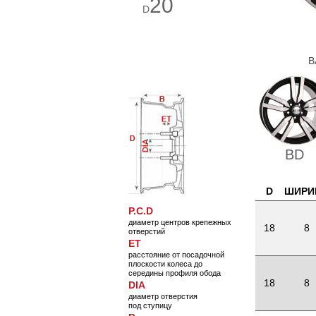
20
D
В
BD
D
ШИРИ
P.C.D
диаметр центров крепежных
18
8
отверстий
ET
расстояние от посадочной
плоскости колеса до
середины профиля обода
18
8
DIA
диаметр отверстия
под ступицу