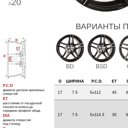
20
D
ВАРИАНТЫ П
BD
BSD
D
ШИРИНА
P.C.D.
ET
P.C.D
диаметр центров крепежных
17
7.5
5x112
45
6
отверстий
ET
расстояние от посадочной
плоскости колеса до
середины профиля обода
17
7.5
5x114.3
35
6
DIA
диаметр отверстия
под ступицу