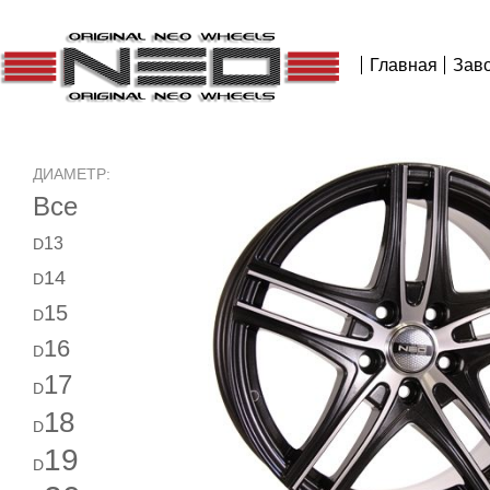
Главная
Зав
ДИАМЕТР:
Все
13
D
14
D
15
D
16
D
17
D
18
D
19
D