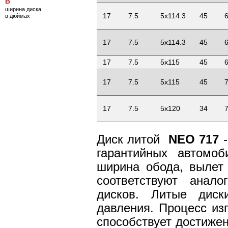
B
ширина диска
17
7.5
5x114.3
45
6
в дюймах
17
7.5
5x114.3
45
6
17
7.5
5x115
45
6
17
7.5
5x115
45
7
17
7.5
5x120
34
7
Диск литой
NEO 717
-
гарантийных автомо
ширина обода, вылет
соответствуют анал
дисков. Литые дис
давления. Процесс из
способствует достиже