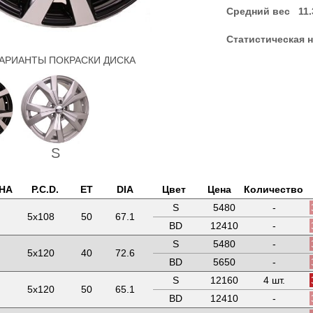
Средний вес 11.3
Статистическая н
АРИАНТЫ ПОКРАСКИ ДИСКА
S
НА
P.C.D.
ET
DIA
Цвет
Цена
Количество
S
5480
-
5x108
50
67.1
BD
12410
-
S
5480
-
5x120
40
72.6
BD
5650
-
S
12160
4 шт.
5x120
50
65.1
BD
12410
-