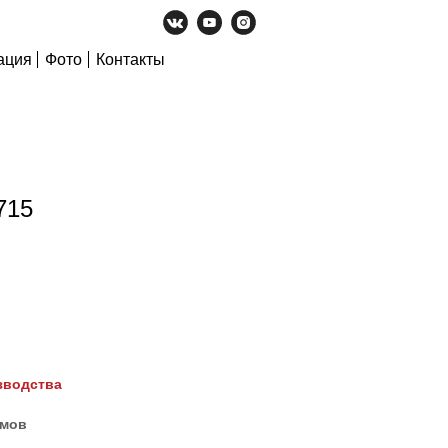
ация
Фото
Контакты
715
зводства
ймов