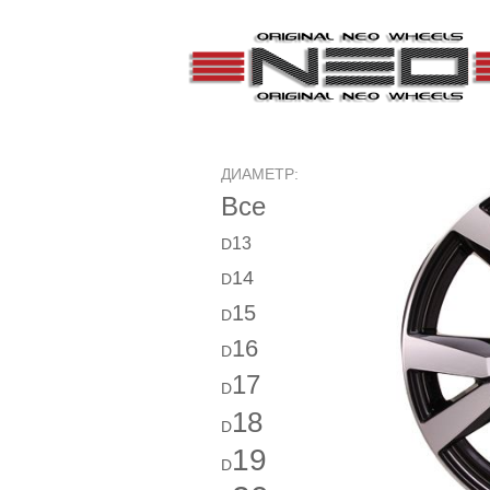
ДИАМЕТР:
Все
13
D
14
D
15
D
16
D
17
D
18
D
19
D