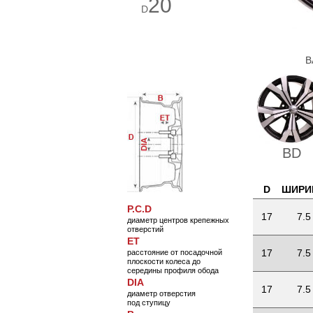
20
D
В
BD
D
ШИРИ
P.C.D
17
7.5
диаметр центров крепежных
отверстий
ET
17
7.5
расстояние от посадочной
плоскости колеса до
середины профиля обода
DIA
17
7.5
диаметр отверстия
под ступицу