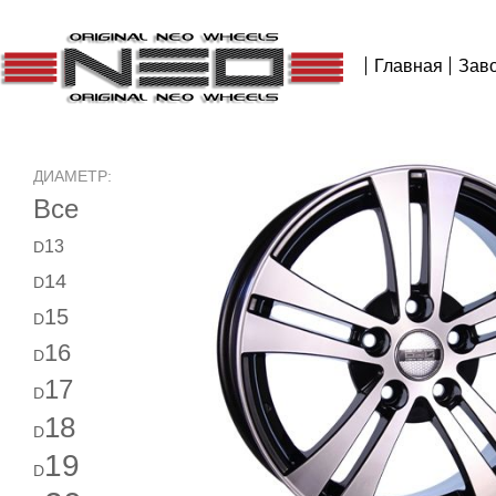
Главная
Зав
ДИАМЕТР:
Все
13
D
14
D
15
D
16
D
17
D
18
D
19
D