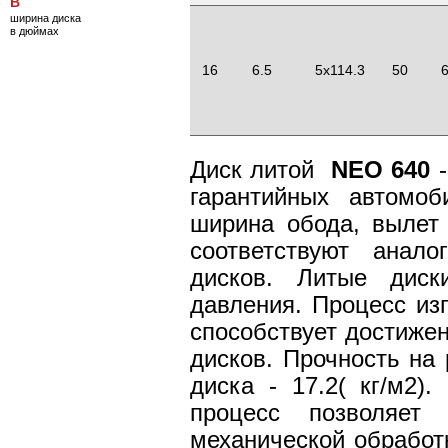
B
ширина диска
в дюймах
16
6.5
5x114.3
50
6
Диск литой
NEO 640
-
гарантийных автомо
ширина обода, вылет
соответствуют анал
дисков. Литые дис
давления. Процесс из
способствует достиже
дисков. Прочность на 
диска - 17.2( кг/м2)
процесс позволяет
механической обработк