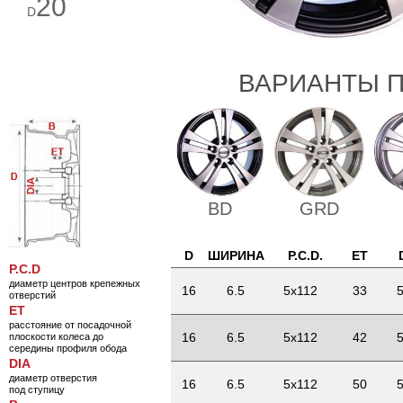
20
D
ВАРИАНТЫ П
BD
GRD
D
ШИРИНА
P.C.D.
ET
P.C.D
диаметр центров крепежных
16
6.5
5x112
33
5
отверстий
ET
расстояние от посадочной
16
6.5
5x112
42
5
плоскости колеса до
середины профиля обода
DIA
диаметр отверстия
16
6.5
5x112
50
5
под ступицу