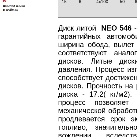
B
15
6
4x100
50
6
ширина диска
в дюймах
Диск литой
NEO 546
-
гарантийных автомо
ширина обода, вылет
соответствуют анал
дисков. Литые дис
давления. Процесс из
способствует достиже
дисков. Прочность на 
диска - 17.2( кг/м2)
процесс позволяет
механической обработк
продлевается срок э
топливо, значитель
вождении, вследс