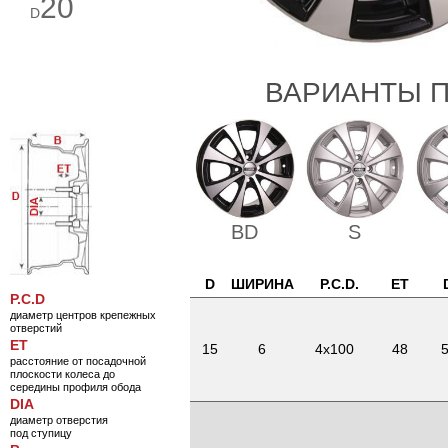
20
D
ВАРИАНТЫ П
BD
S
D
ШИРИНА
P.C.D.
ET
P.C.D
диаметр центров крепежных
отверстий
ET
15
6
4x100
48
5
расстояние от посадочной
плоскости колеса до
середины профиля обода
DIA
диаметр отверстия
под ступицу