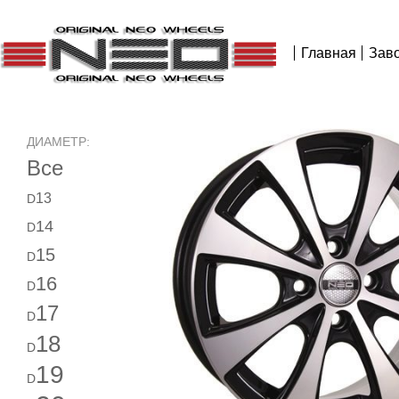
Главная
Зав
ДИАМЕТР:
Все
13
D
14
D
15
D
16
D
17
D
18
D
19
D