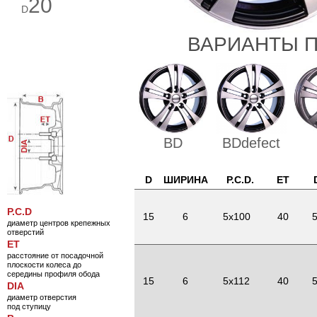
20
D
ВАРИАНТЫ П
BD
BDdefect
D
ШИРИНА
P.C.D.
ET
P.C.D
15
6
5x100
40
5
диаметр центров крепежных
отверстий
ET
расстояние от посадочной
плоскости колеса до
середины профиля обода
15
6
5x112
40
5
DIA
диаметр отверстия
под ступицу