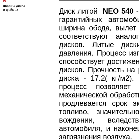
B
ширина диска
Диск литой
NEO 540
-
в дюймах
гарантийных автомо
ширина обода, вылет
соответствуют анал
дисков. Литые дис
давления. Процесс из
способствует достиже
дисков. Прочность на 
диска - 17.2( кг/м2)
процесс позволяет
механической обработк
продлевается срок э
топливо, значитель
вождении, вследс
автомобиля, и наконе
загрязнения воздуха.