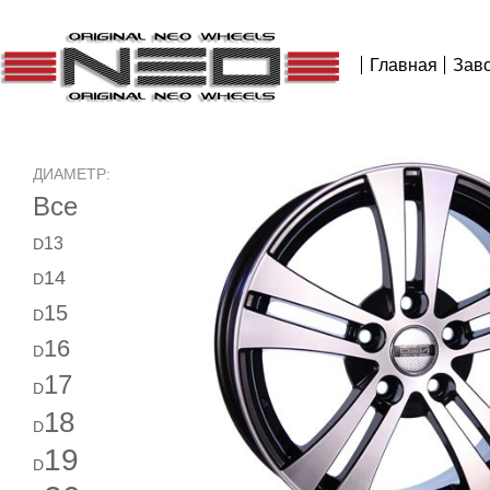
Главная
Зав
ДИАМЕТР:
Все
13
D
14
D
15
D
16
D
17
D
18
D
19
D