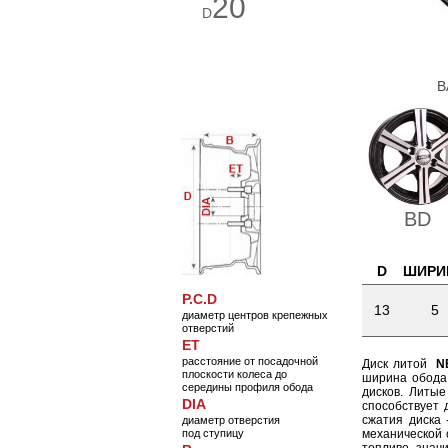
20
D
В
BD
D
ШИРИ
P.C.D
13
5
диаметр центров крепежных
отверстий
ET
расстояние от посадочной
Диск литой
N
плоскости колеса до
ширина обода,
середины профиля обода
дисков. Литы
DIA
способствует 
сжатия диска 
диаметр отверстия
под ступицу
механической 