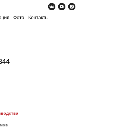
ация
Фото
Контакты
344
зводства
ймов