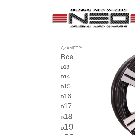
ДИАМЕТР:
Все
13
D
14
D
15
D
16
D
17
D
18
D
19
D