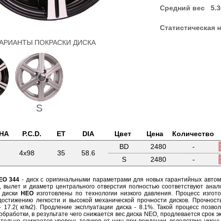
Средний вес 5.3
Статистическая н
АРИАНТЫ ПОКРАСКИ ДИСКА
S
НА
P.C.D.
ET
DIA
Цвет
Цена
Количество
BD
2480
-
4x98
35
58.6
S
2480
-
EO 344
- диск с оригинальными параметрами для новых гарантийных автом
 вылет и диаметр центрального отверстия полностью соответствуют ана
е диски
НЕО
изготовлены по технологии низкого давления. Процесс изгот
достижению легкости и высокой механической прочности дисков. Прочность 
- 17.2( кг/м2). Продление эксплуатации диска - 8.1%. Такой процесс позв
обработки, в результате чего снижается вес диска NEO, продлевается срок