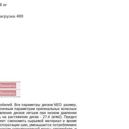
6 кг
агрузка 400
Заказать
Заказать
обилей. Все параметры дисков NEO: размер,
логичным параметрам оригинальных колесных
овления дисков литьем при низком давлении
на растяжение диска - 27.4 (кг/м2). Предел
оляет сэкономить сырьевой материал и время
 эксплуатации шин, уменьшается потребляемое