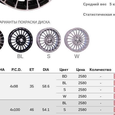
Средний вес 5 к
Статистическая н
АРИАНТЫ ПОКРАСКИ ДИСКА
BL
S
W
НА
P.C.D.
ET
DIA
Цвет
Цена
Количество
BD
2580
-
BL
2580
-
4x98
35
58.6
S
2580
-
W
2580
-
BL
2580
-
4x100
46
54.1
S
2580
-