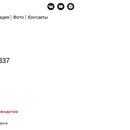
ация
Фото
Контакты
337
зводства
ймов