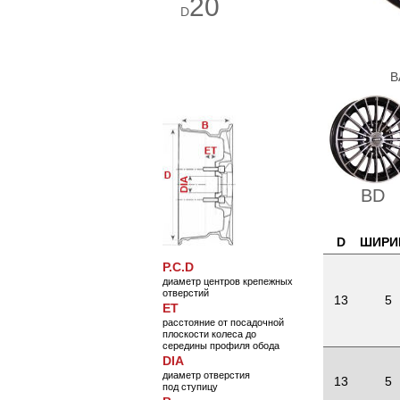
20
D
В
BD
D
ШИРИ
P.C.D
диаметр центров крепежных
отверстий
13
5
ET
расстояние от посадочной
плоскости колеса до
середины профиля обода
DIA
диаметр отверстия
13
5
под ступицу