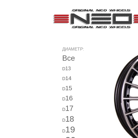
ДИАМЕТР:
Все
13
D
14
D
15
D
16
D
17
D
18
D
19
D